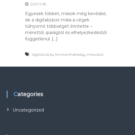
2021.11.18.
Egyesek többet, mások még kevésbé,
de a digitalizáció mára a cégek
túlnyomó többségét érintette –
mérettől, iparágtól és elhelyezkedéstől
függetlenül. […]
,
,
digitalizáció
fenntarthatóság
innováció
Categories
Uncategorized