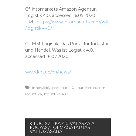
Cf. intomarkets Amazon Agentur,
Logistik 4.0, accessed 16.07.2020
URL:
https://www.intomarkets.com/wiki
/logistik-4-0/
Cf. MM Logistik, Das Portal für Industrie
und Handel, Was ist Logistik 4.0,
accessed 16.07.2020
www.kht.de/en/news/
,
,
,
,
innováció
ipar
ipar 4.0
ipari forradalom
,
logisztika
logisztika 4.0
B
LOGISZTIKA 4.0 VÁLASZA A
FOGYASZTÓI MAGATARTÁS
VÁLTOZÁSÁRA