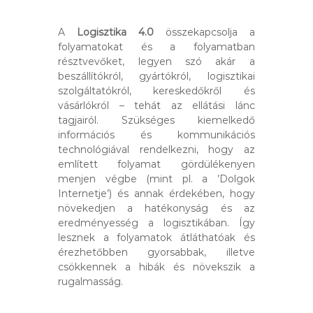
A
Logisztika 4.0
összekapcsolja a
folyamatokat és a folyamatban
résztvevőket, legyen szó akár a
beszállítókról, gyártókról, logisztikai
szolgáltatókról, kereskedőkről és
vásárlókról – tehát az ellátási lánc
tagjairól. Szükséges kiemelkedő
információs és kommunikációs
technológiával rendelkezni, hogy az
említett folyamat gördülékenyen
menjen végbe (mint pl. a ’Dolgok
Internetje’) és annak érdekében, hogy
növekedjen a hatékonyság és az
eredményesség a logisztikában. Így
lesznek a folyamatok átláthatóak és
érezhetőbben gyorsabbak, illetve
csökkennek a hibák és növekszik a
rugalmasság.