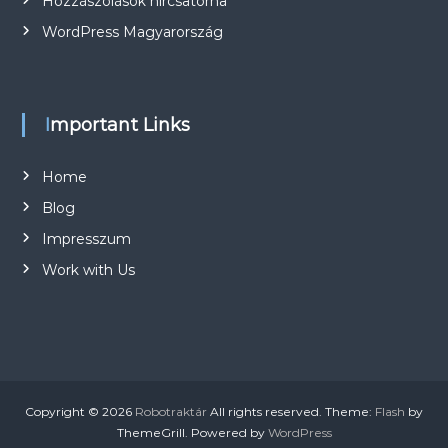
Hozzászólások hírcsatorna
v
WordPress Magyarország
i
g
Important Links
á
Home
c
Blog
i
Impresszum
Work with Us
ó
Copyright © 2026
Robotraktár
All rights reserved. Theme:
Flash
by
ThemeGrill. Powered by
WordPress