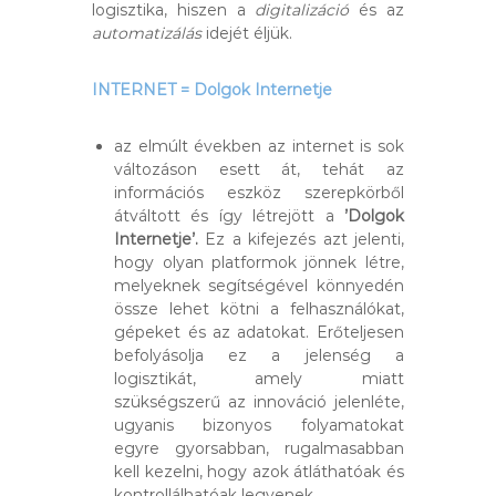
logisztika, hiszen a
digitalizáció
és az
automatizálás
idejét éljük.
INTERNET = Dolgok Internetje
az elmúlt években az internet is sok
változáson esett át, tehát az
információs eszköz szerepkörből
átváltott és így létrejött a
’Dolgok
Internetje’.
Ez a kifejezés azt jelenti,
hogy olyan platformok jönnek létre,
melyeknek segítségével könnyedén
össze lehet kötni a felhasználókat,
gépeket és az adatokat. Erőteljesen
befolyásolja ez a jelenség a
logisztikát, amely miatt
szükségszerű az innováció jelenléte,
ugyanis bizonyos folyamatokat
egyre gyorsabban, rugalmasabban
kell kezelni, hogy azok átláthatóak és
kontrollálhatóak legyenek.