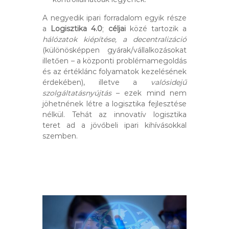
A negyedik ipari forradalom egyik része
a
Logisztika 4.0
;
céljai
közé tartozik a
hálózatok kiépítése, a decentralizáció
(különösképpen gyárak/vállalkozásokat
illetően – a központi problémamegoldás
és az értéklánc folyamatok kezelésének
érdekében), illetve a
valósidejű
szolgáltatásnyújtás
– ezek mind nem
jöhetnének létre a logisztika fejlesztése
nélkül. Tehát az innovatív logisztika
teret ad a jövőbeli ipari kihívásokkal
szemben.