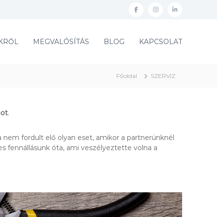
f
i
l
a
n
i
c
s
n
KRŐL
MEGVALÓSÍTÁS
BLOG
KAPCSOLAT
e
t
k
b
a
e
Főoldal
SZERVIZ
o
g
d
o
r
i
k
a
n
bot
.
m
a nem fordult elő olyan eset, amikor a partnerünknél
ves fennállásunk óta, ami veszélyeztette volna a