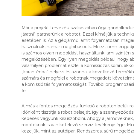
Már a projekt tervezési szakaszában úgy gondolkodun
járatni” partnerünk a robotot. Ezzel kíméljük a techn
esetében is. Az a gépjármű, amit folyamatosan magas
használnak, hamar meghibásodik. Mi ezt nem engedj
is számos olyan megoldást használtunk, ami szintén 
megelőzésében. Egy ilyen megoldás például, hogy ab
valamilyen problémát észlel a komissiózás során, akk
„karanténba” helyezi és azonnal a következő termékhe
számára és megfelel a robotnak megadott követelmé
a komissiózás folyamatosságát. További programozási
fel.
A másik fontos megelőzési funkció a roboton belüli 
időnként tisztítja a robot belsejét, így a szennyeződ
képesek vagyunk kiküszöbölni. Ahogy a járműveknek
robotoknak is van kötelező szerviz tevékenysége. Mi
kezeljük, mint az autóipar. Rendszeres, sűrű megelőz