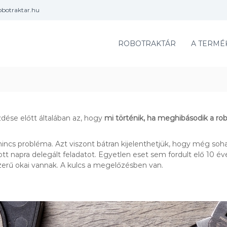
obotraktar.hu
ROBOTRAKTÁR
A TERMÉ
ése előtt általában az, hogy
mi történik, ha meghibásodik a ro
a nincs probléma. Azt viszont bátran kijelenthetjük, hogy még soh
dott napra delegált feladatot. Egyetlen eset sem fordult elő 10 é
erű okai vannak. A kulcs a megelőzésben van.