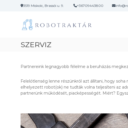
U
3519 Miskolc, Brassói u. 9.
+36709443800
info@r
g
R
A
r
o
l
á
o
s
b
g
a
o
i
t
t
SZERVIZ
s
a
r
z
r
a
t
t
k
i
a
Partnereink legnagyobb félelme a beruházás megkezd
t
k
l
a
o
á
ú
m
Felelőtlenség lenne részünkről azt állítani, hogy soh
r
j
r
elhelyezett robot(ok) ne tudták volna teljesíteni az a
d
a
partnerünk működését, piacképességét. Miért? Egysz
i
m
e
n
z