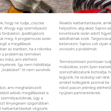
k, hogy ne tudja „csúcsra
Reaktív karbantartásunk, ami
ikát. Ahogy egy személyautó
helyszínre, alig akad. Sajnos 
 fordulaton, (padlógázon)
követésünk során adott figye
ük meg. A programozás során
adódhatnak ezek. Targoncával
segít a megállások
betervezni. Sajnos volt olyan 
ban az esetben, ha a robotika
orvosolni a problémát.
or a problémás terméket
z indul, ami elérhető
Természetesen pontosan tudju
nyeknek. Így nem hátráltatja
működése, ezért ilyen esetekb
 „trükköket” itt nem sorolnék
szervízhálózatunk biztosítja, 
legyünk, ha szükség van ránk
amiket kollegáink azonnal be t
robot, ami meghatározott
robot piacon jelenleg elérhető
ésekből adódó megállásokat is
nyújtani partnereinknek.
, személyautóknak, úgy a
 ezt lényegesen szigorúbban
ő karbantartásokat végzünk.