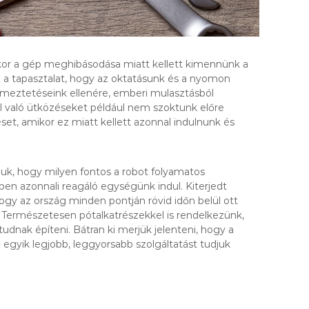
kor a gép meghibásodása miatt kellett kimennünk a
az a tapasztalat, hogy az oktatásunk és a nyomon
lmeztetéseink ellenére, emberi mulasztásból
 való ütközéseket például nem szoktunk előre
eset, amikor ez miatt kellett azonnal indulnunk és
k, hogy milyen fontos a robot folyamatos
en azonnali reagáló egységünk indul. Kiterjedt
hogy az ország minden pontján rövid időn belül ott
. Természetesen pótalkatrészekkel is rendelkezünk,
udnak építeni. Bátran ki merjük jelenteni, hogy a
 egyik legjobb, leggyorsabb szolgáltatást tudjuk