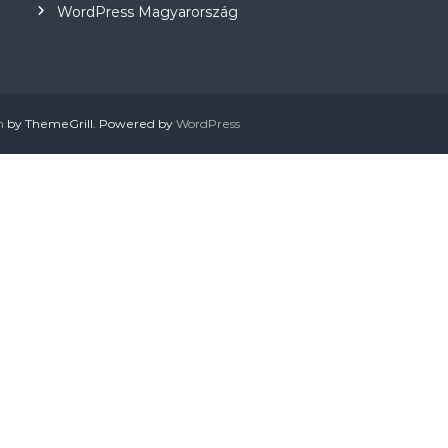
WordPress Magyarország
h
by ThemeGrill. Powered by
WordPress