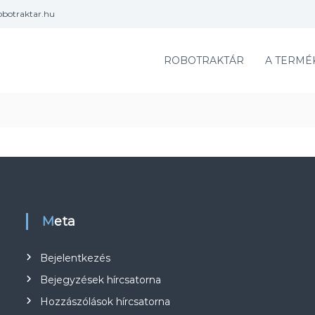
obotraktar.hu
ROBOTRAKTÁR
A TERMÉ
Meta
Bejelentkezés
Bejegyzések hírcsatorna
Hozzászólások hírcsatorna